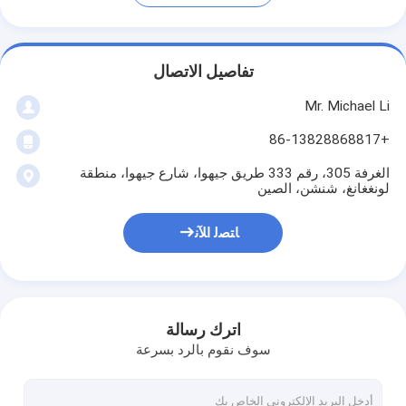
تفاصيل الاتصال
Mr. Michael Li
+86-13828868817
الغرفة 305، رقم 333 طريق جيهوا، شارع جيهوا، منطقة
لونغغانغ، شنشن، الصين
ﺎﺘﺼﻟ ﺍﻶﻧ
اترك رسالة
سوف نقوم بالرد بسرعة