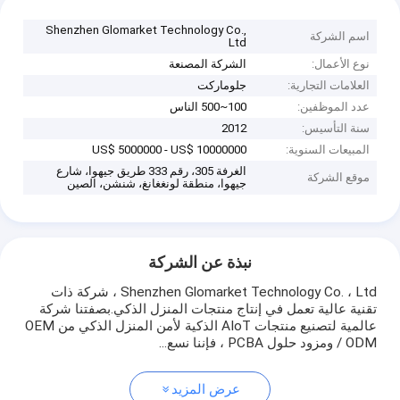
Shenzhen Glomarket Technology Co.,
اسم الشركة
Ltd
نوع الأعمال:
الشركة المصنعة
العلامات التجارية:
جلوماركت
عدد الموظفين:
100~500 الناس
سنة التأسيس:
2012
المبيعات السنوية:
US$ 5000000 - US$ 10000000
الغرفة 305، رقم 333 طريق جيهوا، شارع
موقع الشركة
جيهوا، منطقة لونغغانغ، شنشن، الصين
نبذة عن الشركة
Shenzhen Glomarket Technology Co. ، Ltd ، شركة ذات
تقنية عالية تعمل في إنتاج منتجات المنزل الذكي.بصفتنا شركة
عالمية لتصنيع منتجات AIoT الذكية لأمن المنزل الذكي من OEM
/ ODM ومزود حلول PCBA ، فإننا نسع...
عرض المزيد