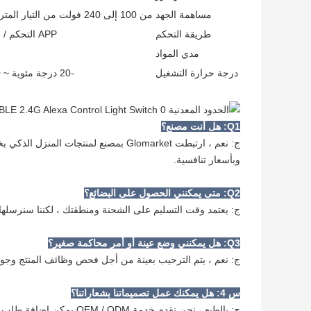
مساهمة الجهد
من 100 إلى 240 فولت من التيار المتردد 50/60 هرتز
طريقة التحكم
APP التحكم / التحكم الصوتي
مدي المواد
درجة حرارة التشغيل
-20 درجة مئوية ~ 50 درجة مئوية
Q1: هل أنت مصنع؟
ج: نعم ، ارتبطت Glomarket بمصنع لمنتج
وبأسعار تنافسية.
Q2: متى يمكنني الحصول على البضائع؟
ج: يعتمد وقت التسليم على الشحنة ومنطقتك ، لكننا سنرسلها
Q3: هل يمكنني وضع عينة أو أمر محاكمة صغير؟
ج: نعم ، يتم الترحيب بعينة من أجل فحص وظائف المنتج وجودته.ن
س 4: هل يمكنك عمل تصميماتنا بشعاراتنا؟
ج: بالطبع ، نحن نقدم خدمة