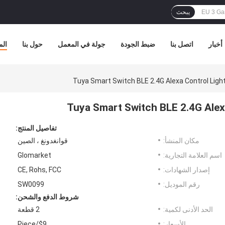
يبحث
أخبار
اتصل بنا
ضبط الجودة
جولة في المعمل
حول بنا
الم
تفاصيل المنتج:
مكان المنشأ:
قوانغدونغ ، الصين
اسم العلامة التجارية:
Glomarket
إصدار الشهادات:
CE, Rohs, FCC
رقم الموديل:
SW0099
شروط الدفع والشحن:
الحد الأدنى لكمية:
2 قطعة
الأسعار:
$9/Piece