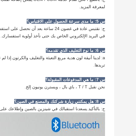
لمعرفة المزيد.
س 5: ما مدى سرعة الحصول على الاقتباس؟
ج: نقتبس عادة في غضون 24 ساعة بعد أن
في البريد الإلكتروني الخاص بك حتى نأخذ أولوية استفسارك.
س 6: ما نوع التغليف الذي تقدمه؟
a: لدينا أنيقة لون هدية مربع التعبئة والتغليف والكرتون.إذا 
تريدها.
س 7: ما هي المدفوعات المقبولة؟
نحن نقبل T / T ، باي بال ، ويسترن يونيون إلخ.
س 8: هل يمكنني زيارة شركتك والمصنع في الصين؟
ج: بالتأكيد.يسعدنا استقبالك في شينزين بالصين وإطلاعك على أ