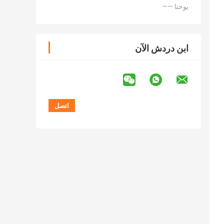
—— يوحنا
ابن دردش الآن