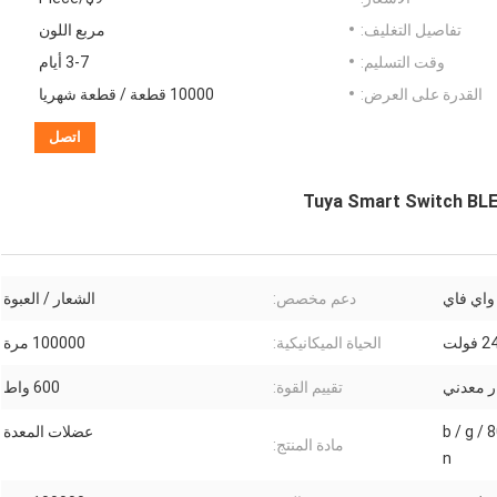
تفاصيل التغليف:
مربع اللون
وقت التسليم:
3-7 أيام
القدرة على العرض:
10000 قطعة / قطعة شهريا
اتصل
واي فاي
دعم مخصص:
الشعار / العبوة
فولت
الحياة الميكانيكية:
100000 مرة
تقييم القوة:
600 واط
WIFI + BLE 2.4 جيجا هرتز 802.11 b / g /
عضلات المعدة
مادة المنتج:
n