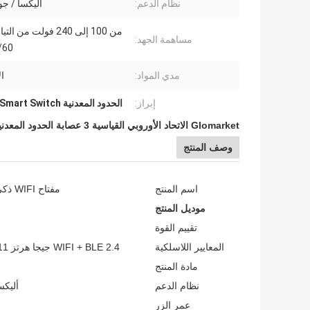
نظام الدعم:
أليكسا / ج
من 100 إلى 240 فولت من ا
مساهمة الجهد:
50/60
مدي المواد:
ال
إبراز:
الحدود المعدنية Tuya Smart Switch
Glomarket الاتحاد الأوروبي القياسية 3 عصابة الحدود المعدنية التبديل الذكي التحكم الصوتي Tuya مفتاح Wifi ذكي للمنزل الذكي
وصف المنتج
اسم المنتج
مفتاح WIFI ذكي بإطار معدني
موديل المنتج
تقييم القوة
المعايير اللاسلكية
WIFI + BLE 2.4 جيجا هرتز 802.11 b / g / n
مادة المنتج
نظام الدعم
أليكس
عمر الزر