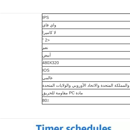
IPS
واي فاي
لا كاميرا
<2 "
نعم
أبيض
480X320
IOS
عالمي
 والمملكة المتحدة والاتحاد الأوروبي والولايات المتحدة
مادة PC مقاومة للحريق
80٪