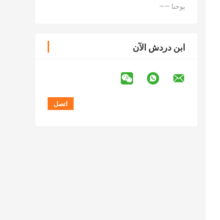
—— يوحنا
ابن دردش الآن