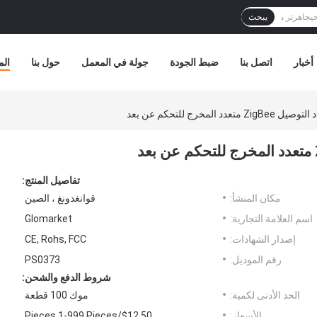
يبحث
أخبار
اتصل بنا
ضبط الجودة
جولة في المعمل
حول بنا
الم
تفاصيل المنتج:
مكان المنشأ:
قوانغدونغ ، الصين
اسم العلامة التجارية:
Glomarket
إصدار الشهادات:
CE, Rohs, FCC
رقم الموديل:
PS0373
شروط الدفع والشحن:
الحد الأدنى لكمية:
موك 100 قطعة
الأسعار:
$12.50/Pieces 1-999 Pieces