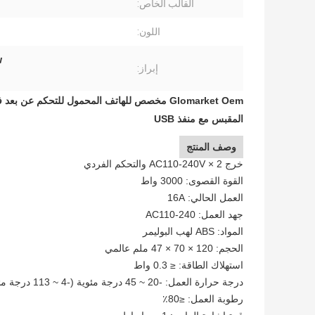
القالب الخاص:
اللون:
kw
إبراز:
Glomarket Oem مخصص للهاتف المحمول للتحكم 
المقبس مع منفذ USB
وصف المنتج
خرج 2 × AC110-240V والتحكم الفردي
القوة القصوى: 3000 واط
العمل الحالي: 16A
جهد العمل: AC110-240
المواد: ABS لهب البوليمر
الحجم: 120 × 70 × 47 ملم عالمي
استهلاك الطاقة: ≤ 0.3 واط
درجة حرارة العمل: -20 ~ 45 درجة مئوية (-4 ~ 113 درجة مئوية)
رطوبة العمل: ≤80٪