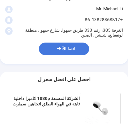
Mr. Michael Li
+86-13828868817
الغرفة 305، رقم 333 طريق جيهوا، شارع جيهوا، منطقة
لونغغانغ، شنشن، الصين
ﺎﺘﺼﻟ ﺍﻶﻧ
احصل على افضل سعر ل
الشركة المصنعة 1080p كاميرا داخلية
ثابتة في الهواء الطلق اتجاهين سمارت
كاميرا صغيرة للكشف عن الحركة