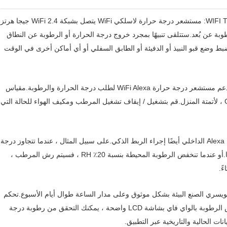
WIFI THERMOMETER HYGROMETER - SMART APP ALERT: مستشعر درجة حرارة لاسلكي WiFi يتصل بشبكة WiFi 2.4 جيجا هرتز
 الحرارة والرطوبة عن بُعد.ستتلقى تنبيهًا بمجرد خروج درجة الحرارة أو الرطوبة عن النطاق
 وضع قبو النبيذ أو الدفيئة أو الطابق السفلي أو أي أماكن أخرى في الوقت
متوافق مع ALEXA و GOOGLE HOME - التحكم الصوتي: يدعم مستشعر درجة حرارة WiFi Alexa لطلب درجة الحرارة والرطوبة.مقياس
درجة حرارة الجدار الداخلي يعمل مع Alexa ، مساعد Google ، لأتمتة المنزل.قم بتشغيل / إيقاف تشغيل المرطب ومكيف الهواء للحالة التي
وظيفة الربط الذكي: عندما تتغير البيئة ، يمكن لميزان الحرارة Alexa الداخلي أيضًا إجراء الربط الذكي.على سبيل المثال ، عندما تتجاوز درجة
الحرارة المحيطة 30 درجة مئوية ، يتم فتح مكيف الهواء تلقائيًا.أو عندما تنخفض الرطوبة المحيطة بنسبة 20٪ RH ، فسيتم رش المرطب ،
ً.
يسري الصنع البيئة بشكل موثوق وعلى مدار الساعة طوال أيام الأسبوع.تحكم
في درجة الحرارة والرطوبة بأكثر الطرق دقة.تم تجهيز مقياس الرطوبة بالواي فاي بشاشة LCD واضحة ، يمكنك التحقق من رطوبة درجة