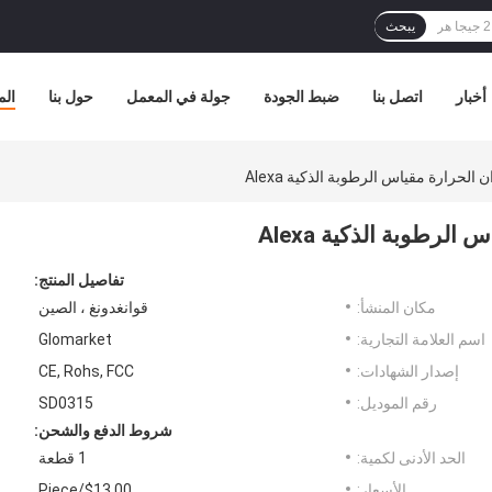
يبحث
أخبار
اتصل بنا
ضبط الجودة
جولة في المعمل
حول بنا
الم
تفاصيل المنتج:
مكان المنشأ:
قوانغدونغ ، الصين
اسم العلامة التجارية:
Glomarket
إصدار الشهادات:
CE, Rohs, FCC
رقم الموديل:
SD0315
شروط الدفع والشحن:
الحد الأدنى لكمية:
1 قطعة
الأسعار:
$13.00/Piece