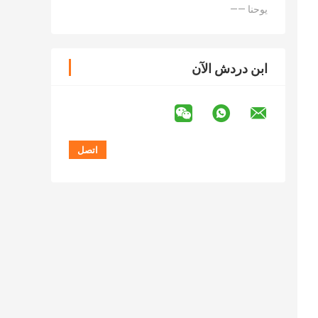
—— يوحنا
ابن دردش الآن