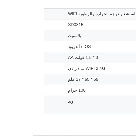
استشعار درجة الحرارة والرطوبة WIFI
SD0315
بلاستيك
IOS / أندريود
3 * 1.5 فولت AA
WIFI 2.4G ب / ز / ن
65 * 65 * 17 ملم
100 جرام
ويذ