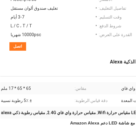
تفاصيل التغليف:
تغليف صندوق ألوان مستقل
وقت التسليم:
3-7 أيام
شروط الدفع:
L / C ، T / T
القدرة على العرض:
10000psc شهريا
اتصل
واي فاي
مقاس:
65 * 65 * 17 ملم
 المعدة
دقة قياس الرطوبة:
± 5٪ رطوبة نسبية
,
مقياس حرارة واي فاي 2.4G
,
مقياس رطوبة ذكي alexa