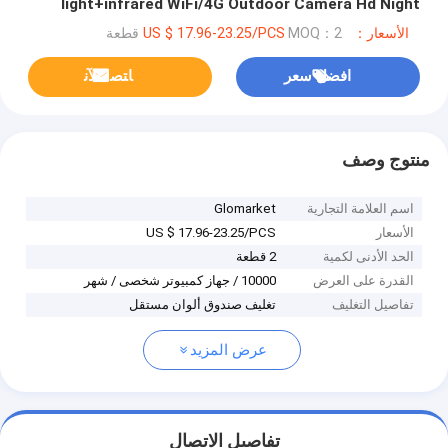
light+infrared WiFi/4G Outdoor Camera Hd Night
Vision Lighting Security Home Camer
الأسعار：US $ 17.96-23.25/PCS
MOQ：2 قطعة
افضل سعر
ﺎﺘﺼﻟ ﺍﻶﻧ
منتوج وصف
اسم العلامة التجارية
Glomarket
الأسعار
US $ 17.96-23.25/PCS
الحد الأدنى لكمية
2 قطعة
القدرة على العرض
10000 / جهاز كمبيوتر شخصى / شهر
تفاصيل التغليف
تغليف صندوق ألوان مستقل
عرض المزيد
تفاصيل الاتصال