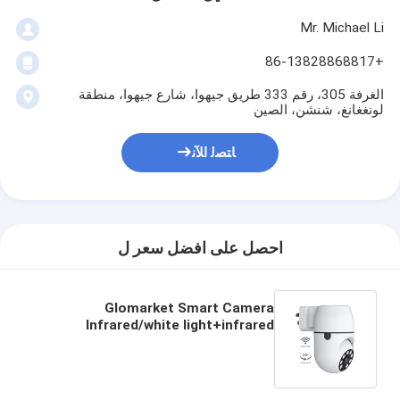
Mr. Michael Li
+86-13828868817
الغرفة 305، رقم 333 طريق جيهوا، شارع جيهوا، منطقة
لونغغانغ، شنشن، الصين
ﺎﺘﺼﻟ ﺍﻶﻧ
احصل على افضل سعر ل
Glomarket Smart Camera
Infrared/white light+infrared
WiFi/4G Outdoor Camera Hd Night
Vision Lighting Security Home
Camer