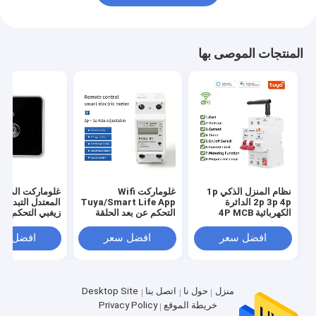
المنتجات الموصى بها
نظام المنزل الذكي 1p
غلوماركت Wifi
غلوماركت المنزل
2p 3p 4p الدائرة
Tuya/Smart Life App
المعتدل التبديل ت
الكهربائية 4P MCB
التحكم عن بعد الحلقة
زيغبي التحكم ال
المفتاح الذكي
الذكية الحامية جهاز
التعتيم ضبط الو
الوسيط
الشاشة الرقمية
افضل سعر
افضل سعر
افضل سع
منزل
حول نا
اتصل بنا
Desktop Site
خريطة الموقع
Privacy Policy