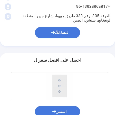
+86-13828868817
الغرفة 305، رقم 333 طريق جيهوا، شارع جيهوا، منطقة
لونغغانغ، شنشن، الصين
ﺎﺘﺼﻟ ﺍﻶﻧ
احصل على افضل سعر ل
استمر