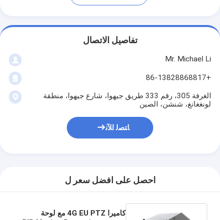
تفاصيل الاتصال
Mr. Michael Li
+86-13828868817
الغرفة 305، رقم 333 طريق جيهوا، شارع جيهوا، منطقة
لونغغانغ، شنشن، الصين
ﺎﺘﺼﻟ ﺍﻶﻧ
احصل على افضل سعر ل
كاميرا 4G EU PTZ مع لوحة