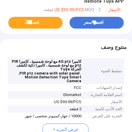
Remote Tuya APP
الأسعار：US $93-99/PCS
MOQ：2 قطعة
افضل سعر
ﺎﺘﺼﻟ ﺍﻶﻧ
منتوج وصف
كاميرا 4G ptz مع لوحة شمسية ، كاميرا PIR
ptz مع لوحة شمسية ، كاميرا ذكية لكشف
الحركة Tuya
تسليط الضوء
,
,
PIR ptz camera with solar panel
Motion Detection Tuya Smart
Camera
إصدار الشهادات
FCC
اسم العلامة التجارية
Glomarket
الأسعار
US $93-99/PCS
الحد الأدنى لكمية
2 قطعة
القدرة على العرض
10000 / جهاز كمبيوتر شخصى / شهر
عرض المزيد