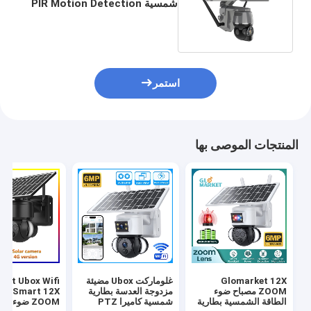
شمسية PIR Motion Detection
Remote Tuya APP
استمر
المنتجات الموصى بها
Glomarket 12X
غلوماركت Ubox مضيئة
ket Ubox Wifi
ZOOM مصباح ضوء
مزدوجة العدسة بطارية
 4G Smart 12X
الطاقة الشمسية بطارية
شمسية كاميرا PTZ
ZOOM ضوء ا