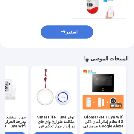
مقاوم للماء
استمر
المنتجات الموصى بها
Glomarket Tuya Wifi
توفر Smartlife Tuya
جهاز استشعار ال
4G نظام إنذار أمان ذكي
مكالمة طوارئ واي فاي
ودرجة الحرارة ال
Google Alexa مدمج في
زر إنذار جهاز تحكم عن
ket Tuya Wifi
صفارة الإنذار
بعد زر Sos للذعر لكبار
، جهاز استشعار 