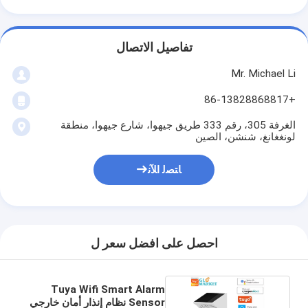
تفاصيل الاتصال
Mr. Michael Li
+86-13828868817
الغرفة 305، رقم 333 طريق جيهوا، شارع جيهوا، منطقة
لونغغانغ، شنشن، الصين
ﺎﺘﺼﻟ ﺍﻶﻧ
احصل على افضل سعر ل
Tuya Wifi Smart Alarm
Sensor نظام إنذار أمان خارجي