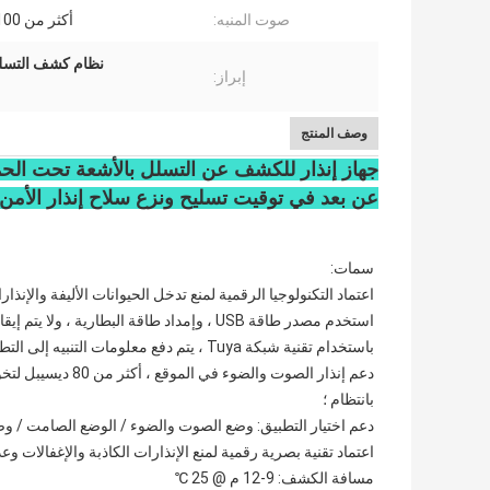
صوت المنبه:
أكثر من 100 ديسيبل
نظام كشف التسلل ب
إبراز:
وصف المنتج
عن بعد في توقيت تسليح ونزع سلاح إنذار الأمن
سمات:
اعتماد التكنولوجيا الرقمية لمنع تدخل الحيوانات الأليفة والإنذار
استخدم مصدر طاقة USB ، وإمداد طاقة البطارية ، ولا يتم إيقاف تشغيله أبدًا ؛
باستخدام تقنية شبكة Tuya ، يتم دفع معلومات التنبيه إلى التطبيق ؛
بانتظام ؛
دعم اختيار التطبيق: وضع الصوت والضوء / الوضع الصامت / وضع
اعتماد تقنية بصرية رقمية لمنع الإنذارات الكاذبة والإغفالات وع
مسافة الكشف: 9-12 م @ 25 ℃