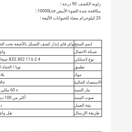
زاوية الكشف: 90 درجة ؛
مكافحة شدة الضوء الأبيض 10000Lux ؛
25 كيلوجرام مضاد للحيوانات الأليفة ؛
اسم المنتج
واي فاي إنذار كشف التسلل بالأشعة تحت الح
شبكة الاتصال
واي
نوع لاسلكي
IEEE 802 11 b 2.4 جيجا هرتز
تطبيق
تويا / الحياة ا
مواد
بلا
الاستعداد الحالية
≤20mA
تيار التنبيه
≤ 60 مللي أمبير
صوت المنبه
أكثر من 100 ديسيبل
بيئة العمل
د
طريقة الإرسال
نقل واي