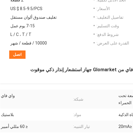
الحد الأدنى لكمية:
2 قطعة
الأسعار:
US $ 8.5-9.5/PCS
تفاصيل التغليف:
تغليف صندوق ألوان مستقل
وقت التسليم:
7-15 يوم عمل
شروط الدفع:
L / C ، T / T
القدرة على العرض:
10000 / قطعة / شهر
اتصل
ار ذكي موقوت
شعة تحت
واي فاي
شبكة:
الحمراء
اة الذكية
مواد:
بلاستيك
≤20mA
تيار التنبيه:
≤ 60 مللي أمبير