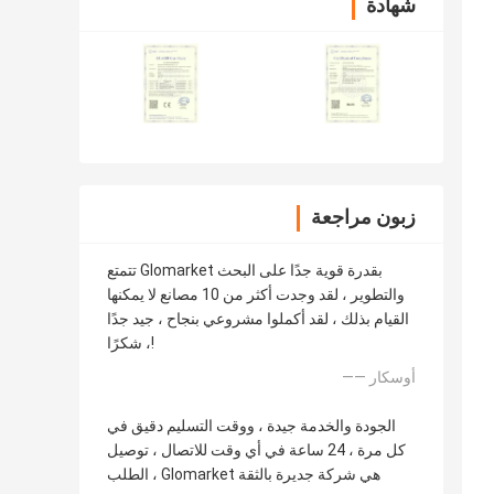
شهادة
زبون مراجعة
تتمتع Glomarket بقدرة قوية جدًا على البحث
والتطوير ، لقد وجدت أكثر من 10 مصانع لا يمكنها
القيام بذلك ، لقد أكملوا مشروعي بنجاح ، جيد جدًا
، شكرًا!
—— أوسكار
الجودة والخدمة جيدة ، ووقت التسليم دقيق في
كل مرة ، 24 ساعة في أي وقت للاتصال ، توصيل
الطلب ، Glomarket هي شركة جديرة بالثقة