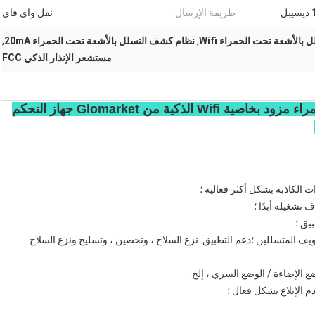
طريقة الإرسال:
نقل واي فاي
الأشعة تحت الحمراء Wifi
,
نظام كشف التسلل بالأشعة تحت الحمراء 20mA
,
مستشعر الإنذار الذكي FCC
جهاز إنذار للكشف عن التسلل بالأشعة تحت الحمراء مزود بخاصية Wifi الذكية من Glomarket جهاز التحكم
ات الكاذبة بشكل أكثر فعالية ؛
دعم إنذار الصوت والضوء في الموقع ، أكثر من 80 ديسيبل لتخويف المتسللين ؛دعم التطبيق: نزع السلاح ، وتحصين ، وتسليح ونزع السلاح 
 الإضاءة / الوضع السري ، إلخ.
دم الإبلاغ بشكل فعال ؛