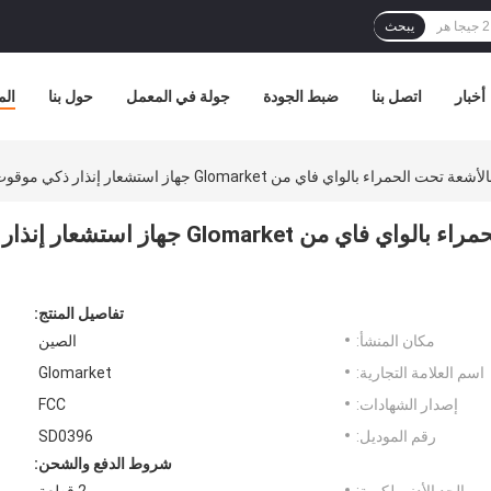
يبحث
أخبار
اتصل بنا
ضبط الجودة
جولة في المعمل
حول بنا
الم
ء بالواي فاي من Glomarket جهاز استشعار إنذار ذكي موقوت
نظام الكشف عن التسلل بالأشعة تحت الحمراء بالواي فاي من Glomarket جهاز استشعار إنذار
تفاصيل المنتج:
مكان المنشأ:
الصين
اسم العلامة التجارية:
Glomarket
إصدار الشهادات:
FCC
رقم الموديل:
SD0396
شروط الدفع والشحن: