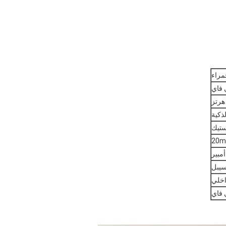
مراء
 فاي
لذكية
ستيك
اخلي
 فاي