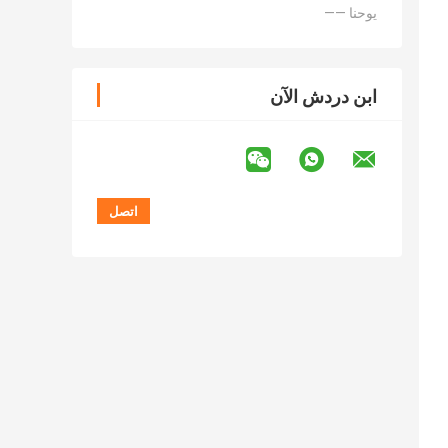
—— يوحنا
ابن دردش الآن