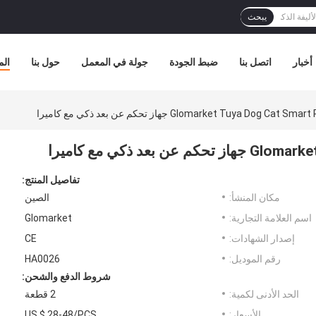
يبحث
أخبار
اتصل بنا
ضبط الجودة
جولة في المعمل
حول بنا
الم
Glomarket Tuya Dog C جهاز تحكم عن بعد ذكي مع كاميرا
عد ذكي مع كاميرا
تفاصيل المنتج:
مكان المنشأ:
الصين
اسم العلامة التجارية:
Glomarket
إصدار الشهادات:
CE
رقم الموديل:
HA0026
شروط الدفع والشحن:
الحد الأدنى لكمية:
2 قطعة
الأسعار:
US $ 28-48/PCS