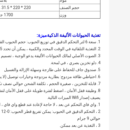
مواد
بلاس
حجم الصنف
220 * 220 * 31.5 ملم
وزن
1700 جرام
تغذية الحيوانات الأليفة الذكية
ميزة:
1. سعة 6 لتر.التحكم الدقيق في توزيع الحبوب: حجم الحبوب القابل للاستغناء: 2-14 مللي متر ؛
2. التغذية التلقائية في الوقت المحدد والكمية ، يمكن أن تحدد 5 وجبات في اليوم 19 حصص ، كل حصة من الطعام من حوالي 9 جرام.
3. الصوت الأصلي لمالك الحيوانات الأليفة يدعو الوجبة ، تصميم كمية مضادة للبطاقة ، وجبات متعددة بدون انسداد
4. دلو تخزين بصري ، في لمحة.
5. صندوق جاف للحفاظ على طازجة وسهلة الإزالة والغسيل
6. احتياطي طاقة مزدوج: بطارية مزدوجة وخيارات توصيل (لا يشمل المنتج البطاريات)
7. قابلة للتخزين ، صغيرة الحجم ، تكلفة الشحن حوالي نصف تكلفة نفس المنتج
8. وظيفة قفل الأمان ، اضغط لفترة طويلة على قفل الأمان لتشغيل وإيقاف التشغيل.
يضيف إصدار Wifi الميزات التالية.
1. واي فاي التحكم عن بعد ، لا حاجة لإعادة عند قطع واي فاي ، البيانات مكتوبة بالفعل في الجهاز.
حوالي 9 جرام
3 ، التغذية عن بعد ممكن.