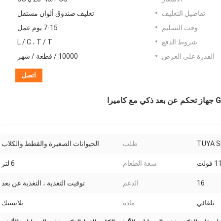
تفاصيل التغليف:
تغليف صندوق ألوان مستقل
وقت التسليم:
7-15 يوم عمل
شروط الدفع:
L / C ، T / T
القدرة على العرض:
10000 / قطعة / شهر
اتصل
را
TUYA S
طلب:
الحيوانات الصغيرة والقطط والكلاب
ولت
سعة الطعام:
6 لتر
16
الدعم:
توقيت التغذية ، التغذية عن بعد
تلقائي
مادة:
بلاستيك