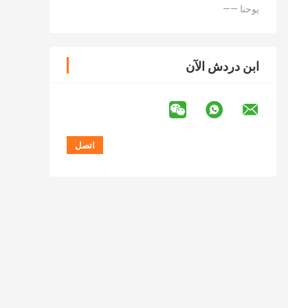
—— يوحنا
ابن دردش الآن