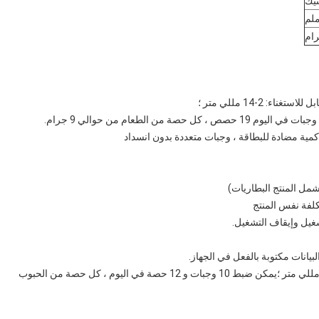
تيك
2 ، التحكم الدقيق في الحبوب: يمكن تفريغ قطر الحبوب: 0-12 مللي متر ؛يمكن ضبط 10 وجبات و 12 حصة في اليوم ، كل حصة من الحبوب